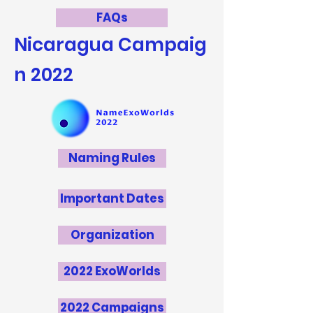
FAQs
Nicaragua
Campaig
n 2022
Naming Rules
Important Dates
Organization
2022 ExoWorlds
2022 Campaigns