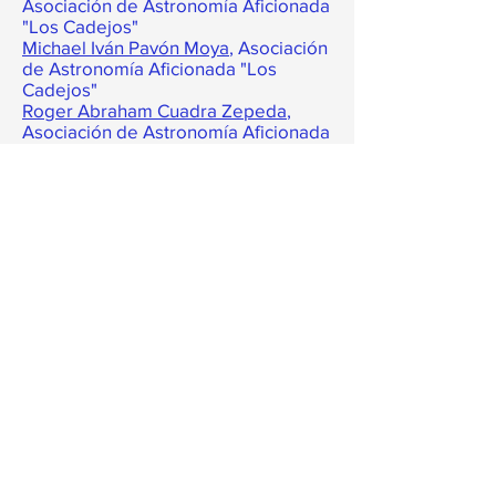
Asociación de Astronomía Aficionada
"Los Cadejos"
Michael Iván Pavón Moya
, Asociación
de Astronomía Aficionada "Los
Cadejos"
Roger Abraham Cuadra Zepeda
,
Asociación de Astronomía Aficionada
"Los Cadejos"
Cristian Escorcia
, Asociación de
Astronomía Aficionada "Los
Cadejos", NAEC Nicaragua
René Antonio Urroz Álvarez
,
Asociación de Astronómos
Aficionados de Nicaragua "Carl
Sagan"
Muriel Gabriela Aráuz
Velásquez,
Asociación de
Astronómos Aficionados de
Nicaragua "Carl Sagan"
Ariana Janeri Crespin Silva
,
Asociación de Astrónomos
Aficionados de León
Félix Calderón Dávila
, Asociación de
Astrónomos Aficionados de León