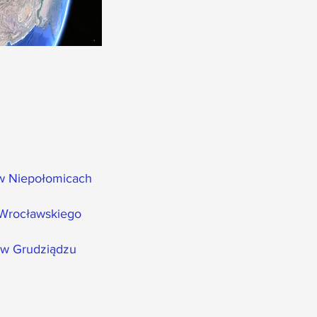
w Niepołomicach
 Wrocławskiego
 w Grudziądzu