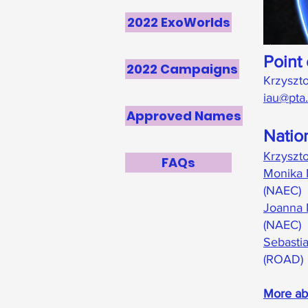
2022 ExoWorlds
Point 
2022 Campaigns
Krzyszto
iau@pta.
Approved Names
Natio
Krzyszto
FAQs
Monika 
(NAEC)
Joanna 
(NAEC)
Sebasti
(ROAD)
More abo