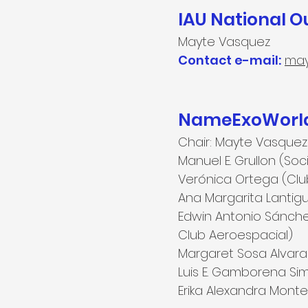
IAU National 
Mayte Vasquez
Contact e-mail:
may
NameExoWorld
Chair: Mayte Vasquez 
Manuel E. Grullon (S
Verónica Ortega (Clu
Ana Margarita Lantigu
Edwin Antonio Sánche
Club Aeroespacial)
Margaret Sosa Alvarad
Luis E. Gamborena Sim
Erika Alexandra Mont