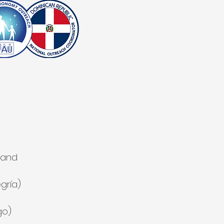
 and
gría)
go)