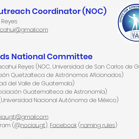
Outreach Coordinator (NOC)
 Reyes
acahui@gmail.com
ds National Committee
Sacahui Reyes (NOC,
Universidad de San Carlos de 
ción Quetzalteca de Astrónomos Aficionados)
idad del Valle de Guatemala)
sociación Guatemalteca de Astronomía)
(Universidad Nacional Autónoma de México)
iau.gt@gmail.com
gram (@
nociau.gt
),
Facebook
(
naming rules
)