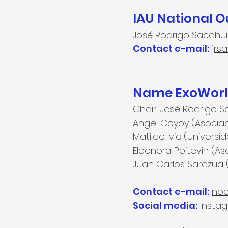
IAU National 
José Rodrigo Sacahui
Contact e-mail:
jrs
Name ExoWorl
Chair: José Rodrigo 
Angel Coyoy (Asocia
Matilde Ivic (Univers
Eleonora Poitevin (A
Juan Carlos Sarazua 
Contact e-mail:
noc
Social media:
Insta