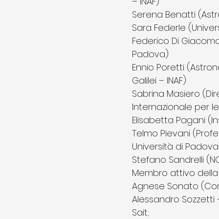
– INAF)
Serena Benatti (Ast
Sara Federle (Univers
Federico Di Giacomo
Padova)
Ennio Poretti (Astro
Galilei – INAF)
Sabrina Masiero (Di
Internazionale per l
Elisabetta Pagani (I
Telmo Pievani (Profes
Università di Padova
Stefano Sandrelli (N
Membro attivo della 
Agnese Sonato (Comun
Alessandro Sozzetti
Sait;