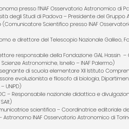
ronoma presso l’INAF Osservatorio Astronomico di P
ità degli Studi di Padova – Presidente del Gruppo Ast
 (Comunicatore Scientifico presso INAF Osservator
nomo e direttore del Telescopio Nazionale Galileo, F
rettore responsabile della Fondazione GAL Hassin –
e Scienze Astronomiche, Isnello – INAF Palermo)
nsegnante di scuola elementare XII Istituto Compre
sore evoluzionista e filosofo di biologia, Dipartiment
 – UNiPD)
OC – Responsabile nazionale didattica e divulgazione
SAIt)
icatrice scientifica – Coordinatrice editoriale dell
 – Astronomo INAF Osservatorio Astronomico di Tori