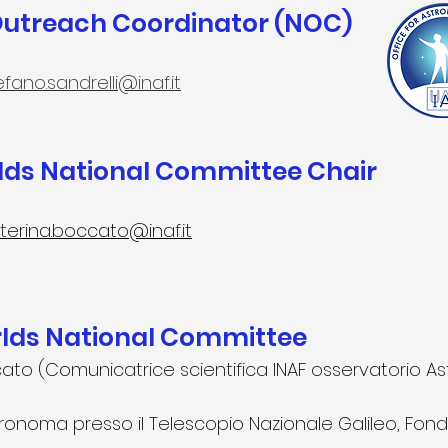
Outreach Coordinator (NOC)
efano.sandrelli@inaf.it
s National Committee Chair
terina.boccato@inaf.it
ds National Committee
ato (Comunicatrice scientifica INAF osservatorio A
tronoma presso il Telescopio Nazionale Galileo, Fonda