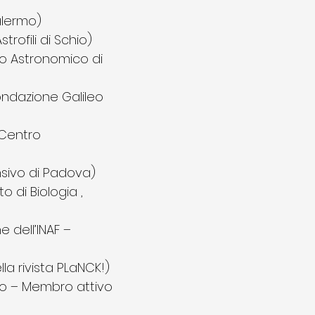
alermo)
rofili di Schio)
io Astronomico di
ondazione Galileo
 Centro
nsivo di Padova)
o di Biologia ,
 dell’INAF –
a rivista PLaNCK!)
no – Membro attivo