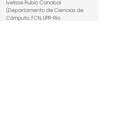
Ivelisse Rubio Canabal
(Departamento de Ciencias de
Cómputo, FCN, UPR-Río
Piedras)
Carlos Sánchez Zambrana
(Departamento de Ciencias
Sociales, FEG, UPR-Río Piedras)
Website:
http://generales.uprrp.ed
u/avaluodeaprendizaje/name-
exoworlds-puerto-rico/