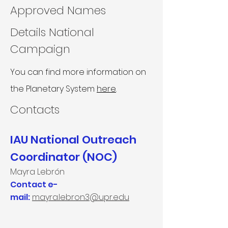
Approved Names
Details National
Campaign
You can find more information on
the Planetary System
here
.
Contacts​
IAU National Outreach
Coordinator (NOC)
Mayra Lebrón
Contact e-
mail:
mayra.lebron3@upr.edu